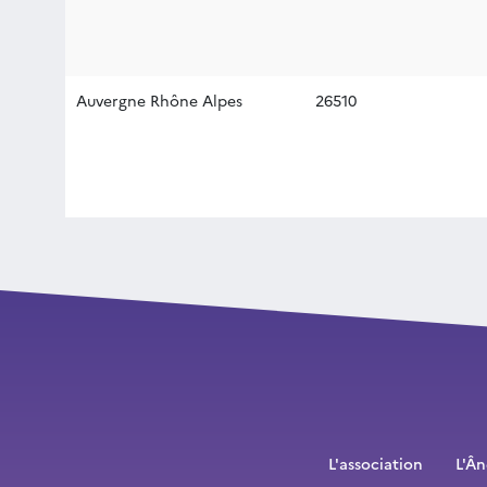
Auvergne Rhône Alpes
26510
L'association
L'Â