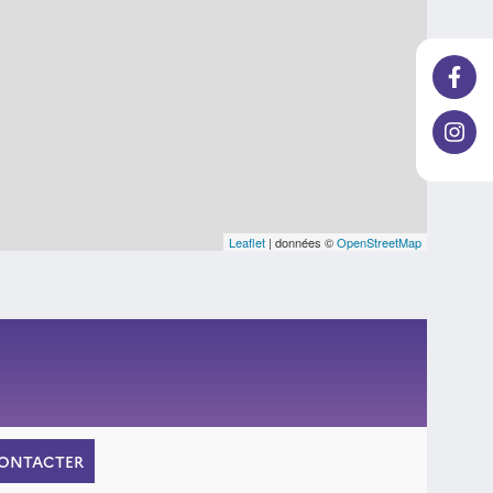
Leaflet
| données ©
OpenStreetMap
ONTACTER